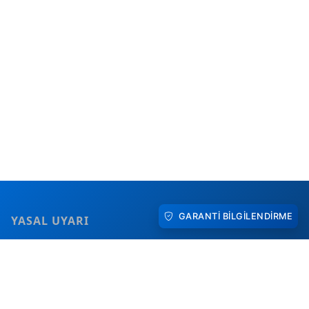
GARANTI BILGILENDIRME
YASAL UYARI
Bu internet sitesinde sunulan bilgiler, kullanıcıları bilgilendirme
amacı taşır. Sitede yer alan servis, marka ve teknik bilgiler
tamamen bilgilendirme niteliğindedir; herhangi bir resmi yetkili
servis, distribütör ya da marka ile doğrudan bir bağlantı
olduğuna dair taahhüt içermez. Ürünlerinizle ilgili kesin ve